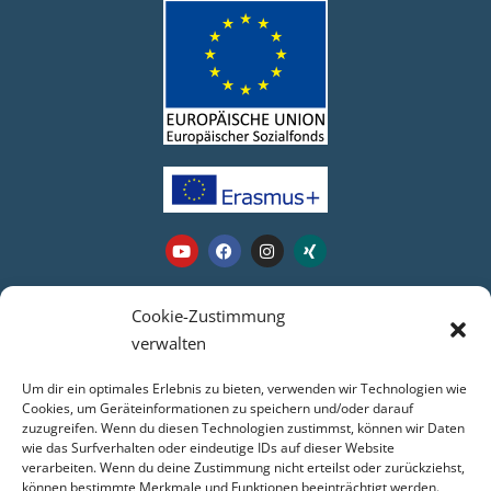
Webseite
Cookie-Zustimmung
verwalten
Login
Um dir ein optimales Erlebnis zu bieten, verwenden wir Technologien wie
Kontakt
Cookies, um Geräteinformationen zu speichern und/oder darauf
zuzugreifen. Wenn du diesen Technologien zustimmst, können wir Daten
Impressum
wie das Surfverhalten oder eindeutige IDs auf dieser Website
Datenschutz
verarbeiten. Wenn du deine Zustimmung nicht erteilst oder zurückziehst,
COOKIE-RICHTLINIE (EU)
können bestimmte Merkmale und Funktionen beeinträchtigt werden.