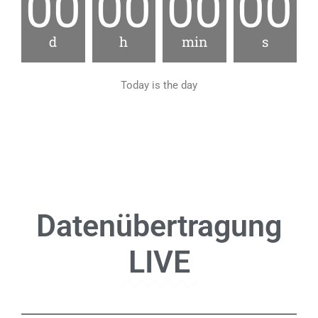
00
00
00
00
d
h
min
s
Today is the day
Datenübertragung
LIVE