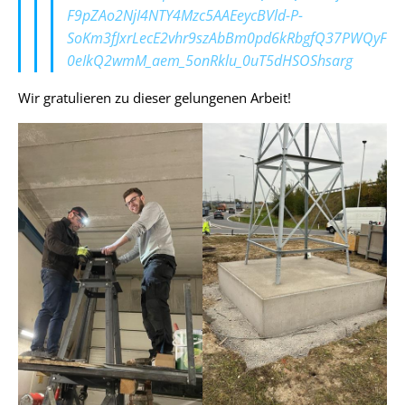
F9pZAo2NjI4NTY4Mzc5AAEeycBVld-P-
SoKm3fJxrLecE2vhr9szAbBm0pd6kRbgfQ37PWQyF
0eIkQ2wmM_aem_5onRklu_0uT5dHSOShsarg
Wir gratulieren zu dieser gelungenen Arbeit!