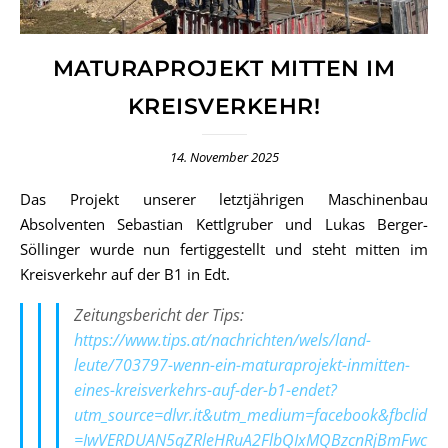
MATURAPROJEKT MITTEN IM
KREISVERKEHR!
14. November 2025
Das Projekt unserer letztjährigen Maschinenbau
Absolventen Sebastian Kettlgruber und Lukas Berger-
Söllinger wurde nun fertiggestellt und steht mitten im
Kreisverkehr auf der B1 in Edt.
Zeitungsbericht der Tips:
https://www.tips.at/nachrichten/wels/land-
leute/703797-wenn-ein-maturaprojekt-inmitten-
eines-kreisverkehrs-auf-der-b1-endet?
utm_source=dlvr.it&utm_medium=facebook&fbclid
=IwVERDUAN5qZRleHRuA2FlbQIxMQBzcnRjBmFwc