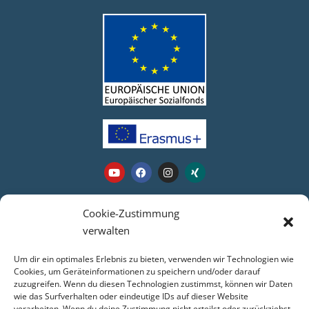
Webseite
Cookie-Zustimmung
verwalten
Login
Um dir ein optimales Erlebnis zu bieten, verwenden wir Technologien wie
Kontakt
Cookies, um Geräteinformationen zu speichern und/oder darauf
zuzugreifen. Wenn du diesen Technologien zustimmst, können wir Daten
Impressum
wie das Surfverhalten oder eindeutige IDs auf dieser Website
Datenschutz
verarbeiten. Wenn du deine Zustimmung nicht erteilst oder zurückziehst,