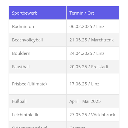
2. Jahrgang
Als Wintersportnation ist es uns
Sportbewerb
Termin / Ort
ein Anliegen der nächten
Generation die Faszination des
Badminton
06.02.2025 / Linz
Skifahrens und Snowboardens
weiterzugeben.
Beachvolleyball
21.05.25 / Marchtrenk
Hier klicken
Bouldern
24.04.2025 / Linz
Faustball
20.05.25 / Freistadt
Frisbee (Ultimate)
17.06.25 / Linz
Fußball
April - Mai 2025
Leichtathletik
27.05.25 / Vöcklabruck