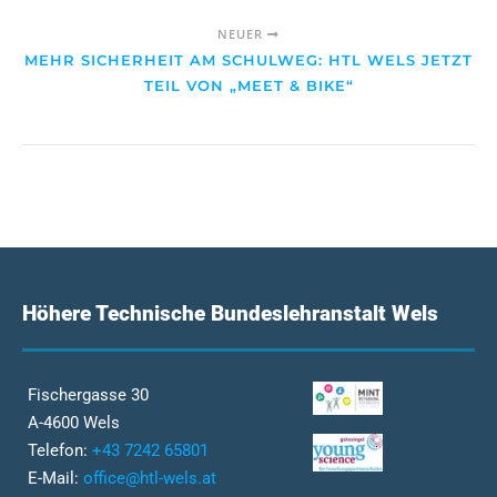
NEUER
MEHR SICHERHEIT AM SCHULWEG: HTL WELS JETZT
TEIL VON „MEET & BIKE“
Höhere Technische Bundeslehranstalt Wels
Fischergasse 30
A-4600 Wels
Telefon:
+43 7242 65801
E-Mail:
office@htl-wels.at