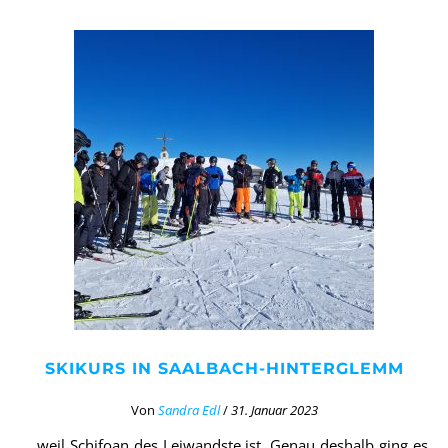
SKIKURS IN SAALBACH-HINTERGLEMM
Von
Sandra Edl
/
31. Januar 2023
… weil Schifoan des Leiwandste ist. Genau deshalb ging es