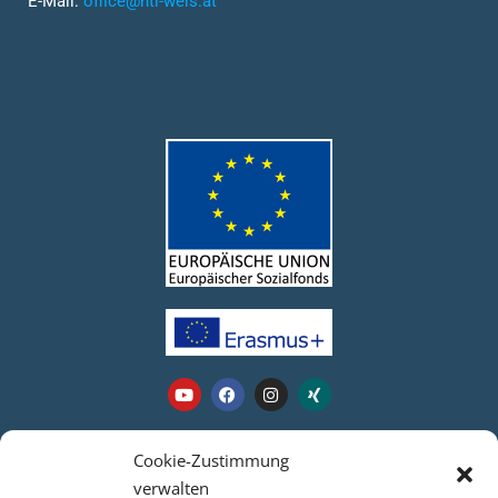
E-Mail:
office@htl-wels.at
Webseite
Cookie-Zustimmung
verwalten