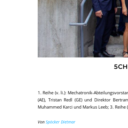
5CH
1. Reihe (v. li.): Mechatronik-Abteilungsvors
(AE), Tristan Redl (GE) und Direktor Bertram 
Muhammed Karci und Markus Leeb; 3. Reihe (v. 
Von
Spöcker Dietmar