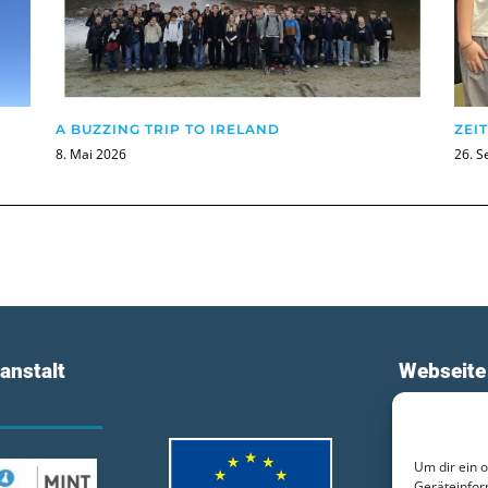
A BUZZING TRIP TO IRELAND
ZEI
8. Mai 2026
26. 
anstalt
Webseite
Login
Um dir ein 
Kontakt
Geräteinfor