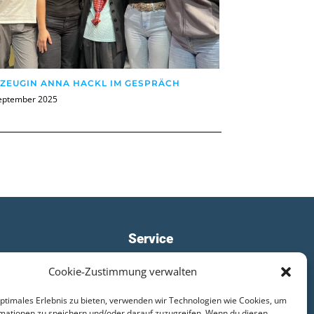
TZEUGIN ANNA HACKL IM GESPRÄCH
September 2025
Service
Cookie-Zustimmung verwalten
WebUntis
optimales Erlebnis zu bieten, verwenden wir Technologien wie Cookies, um
Moodle
|
Teams
mationen zu speichern und/oder darauf zuzugreifen. Wenn du diesen